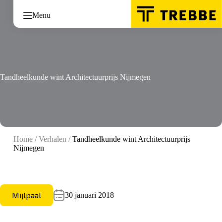
Ga
naar
Menu
de
inhoud
Tandheelkunde wint Architectuurprijs Nijmegen
Home
/
Verhalen
/
Tandheelkunde wint Architectuurprijs
Nijmegen
Mijlpaal
30 januari 2018