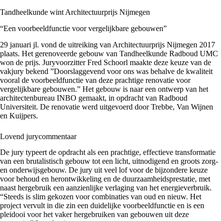
Tandheelkunde wint Architectuurprijs Nijmegen
“Een voorbeeldfunctie voor vergelijkbare gebouwen”
29 januari jl. vond de uitreiking van Architectuurprijs Nijmegen 2017
plaats. Het gerenoveerde gebouw van Tandheelkunde Radboud UMC
won de prijs. Juryvoorzitter Fred Schoorl maakte deze keuze van de
vakjury bekend ”Doorslaggevend voor ons was behalve de kwaliteit
vooral de voorbeeldfunctie van deze prachtige renovatie voor
vergelijkbare gebouwen.” Het gebouw is naar een ontwerp van het
architectenbureau INBO gemaakt, in opdracht van Radboud
Universiteit. De renovatie werd uitgevoerd door Trebbe, Van Wijnen
en Kuijpers.
Lovend jurycommentaar
De jury typeert de opdracht als een prachtige, effectieve transformatie
van een brutalistisch gebouw tot een licht, uitnodigend en groots zorg-
en onderwijsgebouw. De jury uit veel lof voor de bijzondere keuze
voor behoud en herontwikkeling en de duurzaamheidsprestatie, met
naast hergebruik een aanzienlijke verlaging van het energieverbruik.
“Steeds is slim gekozen voor combinaties van oud en nieuw. Het
project vervult in die zin een duidelijke voorbeeldfunctie en is een
pleidooi voor het vaker hergebruiken van gebouwen uit deze