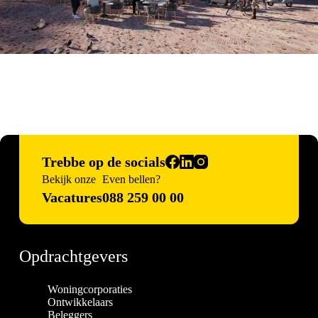
Trebbe op de socials
Bekijk onze
Even bellen?
Vacatures
088 259 00 00
Opdrachtgevers
Woningcorporaties
Ontwikkelaars
Beleggers