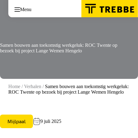
Ga
naar
Menu
de
inhoud
Samen bouwen aan toekomstig werkgeluk: ROC Twente op
bezoek bij project Lange Wemen Hengelo
Home
/
Verhalen
/
Samen bouwen aan toekomstig werkgeluk:
ROC Twente op bezoek bij project Lange Wemen Hengelo
Mijlpaal
9 juli 2025