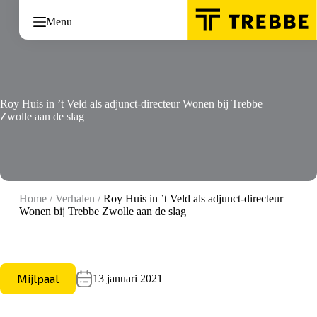
Ga
naar
Menu
de
inhoud
Roy Huis in ’t Veld als adjunct-directeur Wonen bij Trebbe
Zwolle aan de slag
Home
/
Verhalen
/
Roy Huis in ’t Veld als adjunct-directeur
Wonen bij Trebbe Zwolle aan de slag
Mijlpaal
13 januari 2021