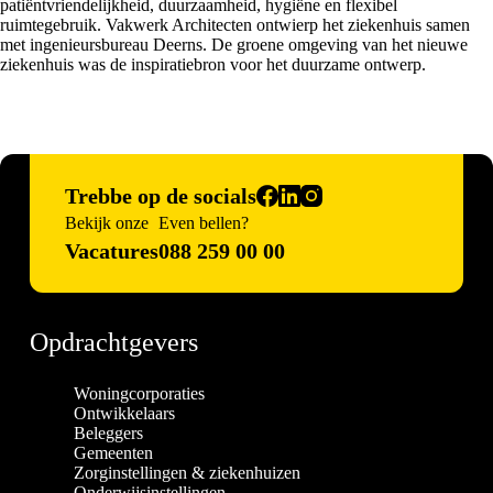
patiëntvriendelijkheid, duurzaamheid, hygiëne en flexibel
ruimtegebruik. Vakwerk Architecten ontwierp het ziekenhuis samen
met ingenieursbureau Deerns. De groene omgeving van het nieuwe
ziekenhuis was de inspiratiebron voor het duurzame ontwerp.
Trebbe op de socials
Bekijk onze
Even bellen?
Vacatures
088 259 00 00
Opdrachtgevers
Woningcorporaties
Ontwikkelaars
Beleggers
Gemeenten
Zorginstellingen & ziekenhuizen
Onderwijsinstellingen