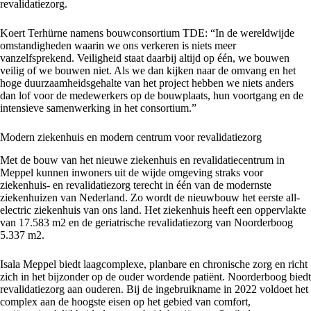
revalidatiezorg.
Koert Terhürne namens bouwconsortium TDE: “In de wereldwijde
omstandigheden waarin we ons verkeren is niets meer
vanzelfsprekend. Veiligheid staat daarbij altijd op één, we bouwen
veilig of we bouwen niet. Als we dan kijken naar de omvang en het
hoge duurzaamheidsgehalte van het project hebben we niets anders
dan lof voor de medewerkers op de bouwplaats, hun voortgang en de
intensieve samenwerking in het consortium.”
Modern ziekenhuis en modern centrum voor revalidatiezorg
Met de bouw van het nieuwe ziekenhuis en revalidatiecentrum in
Meppel kunnen inwoners uit de wijde omgeving straks voor
ziekenhuis- en revalidatiezorg terecht in één van de modernste
ziekenhuizen van Nederland. Zo wordt de nieuwbouw het eerste all-
electric ziekenhuis van ons land. Het ziekenhuis heeft een oppervlakte
van 17.583 m2 en de geriatrische revalidatiezorg van Noorderboog
5.337 m2.
Isala Meppel biedt laagcomplexe, planbare en chronische zorg en richt
zich in het bijzonder op de ouder wordende patiënt. Noorderboog biedt
revalidatiezorg aan ouderen. Bij de ingebruikname in 2022 voldoet het
complex aan de hoogste eisen op het gebied van comfort,