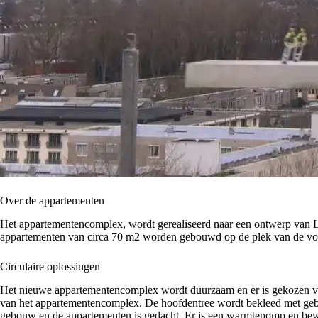
Over de appartementen
Het appartementencomplex, wordt gerealiseerd naar een ontwerp van L
appartementen van circa 70 m2 worden gebouwd op de plek van de voor
Circulaire oplossingen
Het nieuwe appartementencomplex wordt duurzaam en er is gekozen voor
van het appartementencomplex. De hoofdentree wordt bekleed met gebru
gebouw en de appartementen is gedacht. Er is een warmtepomp en bew