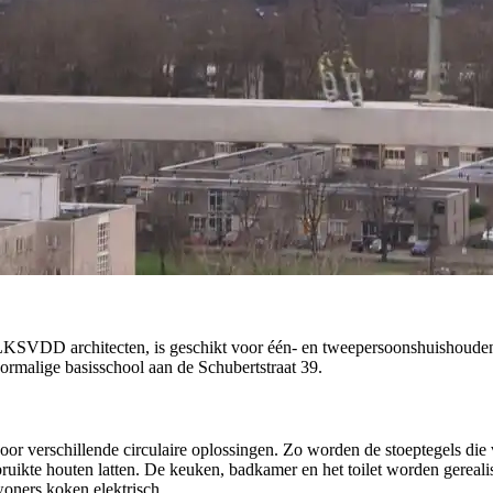
KSVDD architecten, is geschikt voor één- en tweepersoonshuishoudens 
malige basisschool aan de Schubertstraat 39.
 verschillende circulaire oplossingen. Zo worden de stoeptegels die v
ikte houten latten. De keuken, badkamer en het toilet worden gerealis
oners koken elektrisch.