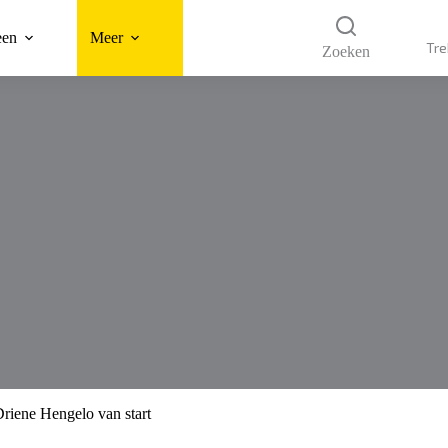
een
Meer
Tre
Zoeken
Driene Hengelo van start