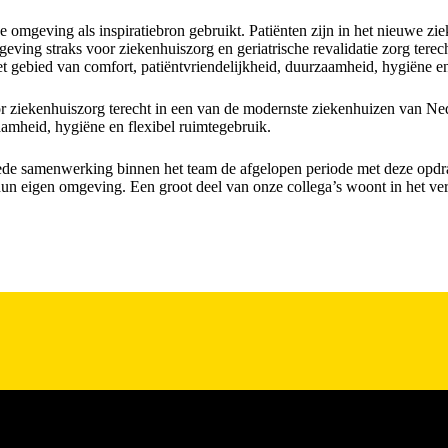
 omgeving als inspiratiebron gebruikt. Patiënten zijn in het nieuwe zie
ing straks voor ziekenhuiszorg en geriatrische revalidatie zorg terec
 gebied van comfort, patiëntvriendelijkheid, duurzaamheid, hygiëne en
ziekenhuiszorg terecht in een van de modernste ziekenhuizen van Ned
aamheid, hygiëne en flexibel ruimtegebruik.
ede samenwerking binnen het team de afgelopen periode met deze opdra
n eigen omgeving. Een groot deel van onze collega’s woont in het ve