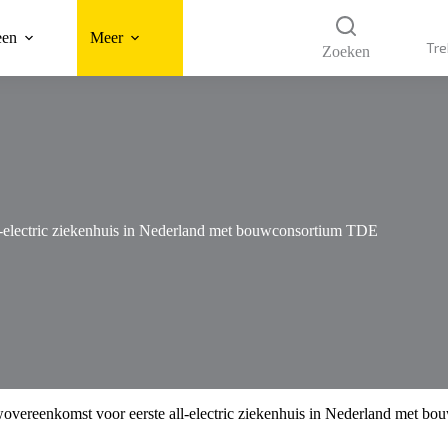
een
Meer
Tre
Zoeken
-electric ziekenhuis in Nederland met bouwconsortium TDE
overeenkomst voor eerste all-electric ziekenhuis in Nederland met 