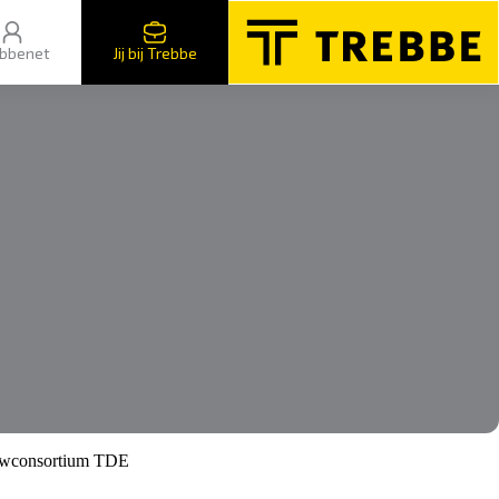
bbenet
Jij bij Trebbe
bouwconsortium TDE