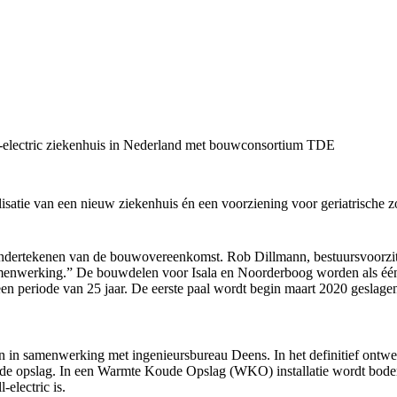
-electric ziekenhuis in Nederland met bouwconsortium TDE
satie van een nieuw ziekenhuis én een voorziening voor geriatrische
dertekenen van de bouwovereenkomst. Rob Dillmann, bestuursvoorzitte
amenwerking.” De bouwdelen voor Isala en Noorderboog worden als één g
en periode van 25 jaar. De eerste paal wordt begin maart 2020 geslag
 in samenwerking met ingenieursbureau Deens. In het definitief ontwer
de opslag. In een Warmte Koude Opslag (WKO) installatie wordt bode
-electric is.