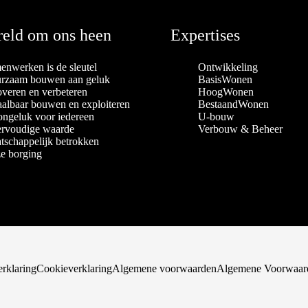
eld om ons heen
Expertises
enwerken is de sleutel
Ontwikkeling
rzaam bouwen aan geluk
BasisWonen
overen en verbeteren
HoogWonen
aalbaar bouwen en exploiteren
BestaandWonen
ngeluk voor iedereen
U-bouw
rvoudige waarde
Verbouw & Beheer
tschappelijk betrokken
e borging
erklaring
Cookieverklaring
Algemene voorwaarden
Algemene Voorwaard