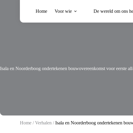
Ga
naar
Home
Voor wie
De wereld om ons h
de
inhoud
Isala en Noorderboog ondertekenen bouwovereenkomst voor eerste all
Home
/
Verhalen
/
Isala en Noorderboog ondertekenen bouw