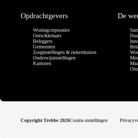
Opdrachtgevers
De wer
Woningcorporaties
Sam
Ontwikkelaars
Duu
Beleggers
Inn
Gemeenten
Bet
Zorginstellingen & ziekenhuizen
Woo
Onderwijsinstellingen
Mee
Kantoren
Maa
Onz
Copyright Trebbe 2026
Cookie-instellingen
Privacyv