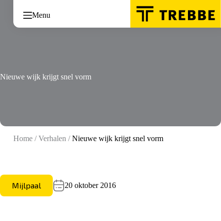
Ga
naar
Menu
de
inhoud
Nieuwe wijk krijgt snel vorm
Home
/
Verhalen
/
Nieuwe wijk krijgt snel vorm
Mijlpaal
20 oktober 2016