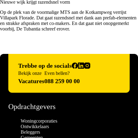
Nieuwe wijk krijgt razendsnel vorm
Op de plek van de voormalige MTS aan de Kotkampweg verrijst
Villapark Florade. Dat gaat razendsnel met dank aan prefab-elementen
en strakke afspraken met co-makers. En dat gaat niet onopgemerkt
voorbij,
De Tubantia schreef erover.
Trebbe op de socials
Bekijk onze
Even bellen?
Vacatures
088 259 00 00
Opdrachtgevers
Woningcorporaties
Ontwikkelaars
Beleggers
Gemeenten