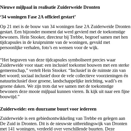
Nieuwe mijlpaal in realisatie Zuiderweide Dronten
‘34 woningen Fase 2A officieel gestart’
Op 21 mei is de bouw van 34 woningen fase 2A Zuiderweide Dronten
gestart. Een bijzonder moment dat werd gevierd met de toekomstige
bewoners. Hein Stooker, directeur bij Trebbe, begroef samen met hen
tijdcapsules in de kruipruimte van de woningen, gevuld met
persoonlijke verhalen, foto’s en wensen voor de wijk.
“Het begraven van deze tijdcapsules symboliseert precies waar
Zuiderweide voor staat: een inclusief toekomst bouwen met een sterke
gemeenschap,” vertelt Hein Stooker. “Inclusief in de ruimste zin van
het woord; sociaal inclusief door de vele collectieve voorzieningen én
natuurinclusief door groene, landschappelijke inrichting, wadi’s en
groene daken. We zijn trots dat we samen met de toekomstige
bewoners deze mooie mijlpaal kunnen vieren. Ik kijk uit naar een fijne
bouwtijd.”
Zuiderweide: een duurzame buurt voor iedereen
Zuiderweide
is een
gebiedsontwikkeling van Trebbe
en gelegen aan
De Zuid in Dronten. Dit is de nieuwste uitbreidingswijk van Dronten
met 141 woningen, verdeeld over verschillende buurten. Deze