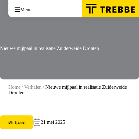
Ga
naar
Menu
de
inhoud
Nieuwe mijlpaal in realisatie Zuiderweide Dronten
Home
/
Verhalen
/
Nieuwe mijlpaal in realisatie Zuiderweide
Dronten
Mijlpaal
21 mei 2025