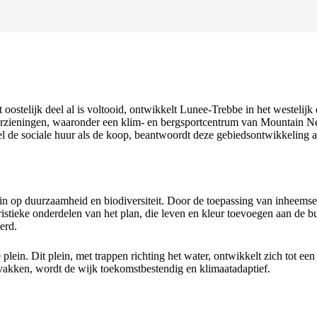
ostelijk deel al is voltooid, ontwikkelt Lunee-Trebbe in het westelijk
rzieningen, waaronder een klim- en bergsportcentrum van Mountain Ne
 de sociale huur als de koop, beantwoordt deze gebiedsontwikkeling aa
n op duurzaamheid en biodiversiteit. Door de toepassing van inheemse 
istieke onderdelen van het plan, die leven en kleur toevoegen aan de 
erd.
ein. Dit plein, met trappen richting het water, ontwikkelt zich tot een 
nvakken, wordt de wijk toekomstbestendig en klimaatadaptief.