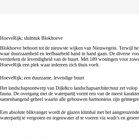
HoeveRijk; sluitstuk Blokhoeve
Blokhoeve behoort tot de nieuwste wijken van Nieuwegein. Terwijl het o
waar duurzaamheid en leefbaarheid hand in hand gaan. De diverse voo
versterken de levendigheid van de buurt. Met 189 woningen voor zowel
HoeveRijk een plek waar iedereen zich thuis voelt.
HoeveRijk; een duurzame, levendige buurt
Het landschapsontwerp van Dijk&co landschapsarchitectuur zet volop i
fauna. De overgang met de waterpartij vormt een van de meest karakter
samenhangend geheel waarin alle gebouwen harmonieus zijn geïntegre
Een absolute blikvanger wordt de glazen klimhal met het aangrenzende pl
waterpartij te vergroten en regenwater af te voeren via wadi’s en groe