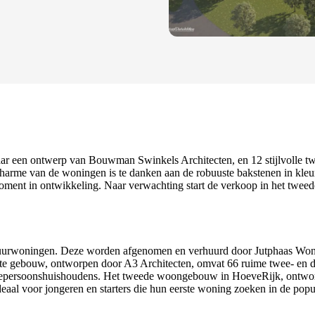
ar een ontwerp van Bouwman Swinkels Architecten, en 12 stijlvolle 
 charme van de woningen is te danken aan de robuuste bakstenen in kleu
oment in ontwikkeling. Naar verwachting start de verkoop in het tweede
huurwoningen. Deze worden afgenomen en verhuurd door Jutphaas Wone
erste gebouw, ontworpen door A3 Architecten, omvat 66 ruime twee- en
epersoonshuishoudens. Het tweede woongebouw in HoeveRijk, ontworpen
aal voor jongeren en starters die hun eerste woning zoeken in de p