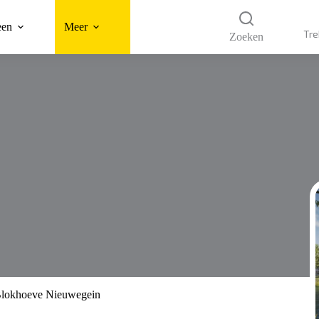
een
Meer
Tre
Zoeken
Blokhoeve Nieuwegein