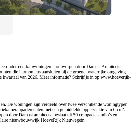
twee-onder-één-kapwoningen – ontworpen door Damast Architects –
rtinten die harmonieus aansluiten bij de groene, waterrijke omgeving.
 kwartaal van 2026. Meer informatie? Schrijf je in op
www.hoeverijk-
n. De woningen zijn verdeeld over twee verschillende woningtypen
 driekamerappartementen met een gemiddelde oppervlakte van 65 m².
 door Damast architects, bestaat uit 50 compacte studio’s en
opulaire nieuwbouwwijk HoeveRijk Nieuwegein.