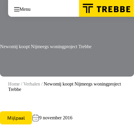
Ga
naar
Menu
de
inhoud
Newomij koopt Nijmeegs woningproject Trebbe
Home
/
Verhalen
/
Newomij koopt Nijmeegs woningproject
Trebbe
Mijlpaal
9 november 2016