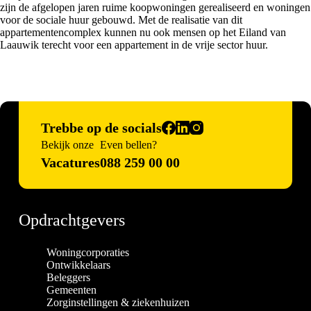
zijn de afgelopen jaren ruime koopwoningen gerealiseerd en woningen
voor de sociale huur gebouwd. Met de realisatie van dit
appartementencomplex kunnen nu ook mensen op het Eiland van
Laauwik terecht voor een appartement in de vrije sector huur.
Trebbe op de socials
Bekijk onze
Even bellen?
Vacatures
088 259 00 00
Opdrachtgevers
Woningcorporaties
Ontwikkelaars
Beleggers
Gemeenten
Zorginstellingen & ziekenhuizen