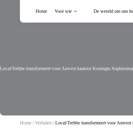
Ga
naar
Home
Voor wie
De wereld om ons h
de
inhoud
Local/Trebbe transformeert voor Amvest kantoor Koningin Sophiestraa
Home
/
Verhalen
/
Local/Trebbe transformeert voor Amvest 