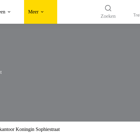
een
Meer
Tre
Zoeken
t
kantoor Koningin Sophiestraat