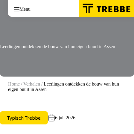
Ga
naar
Menu
de
inhoud
Leerlingen ontdekken de bouw van hun eigen buurt in Assen
Home
/
Verhalen
/
Leerlingen ontdekken de bouw van hun
eigen buurt in Assen
Typisch Trebbe
6 juli 2026