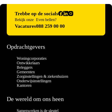
Trebbe op de socials
Bekijk onze
Even bellen?
Vacatures
088 259 00 00
Opdrachtgevers
Woningcorporaties
Ontwikkelaars
Beleggers
Gemeenten
Zorginstellingen & ziekenhuizen
Onderwijsinstellingen
Kantoren
De wereld om ons heen
Samenwerken is de sleutel