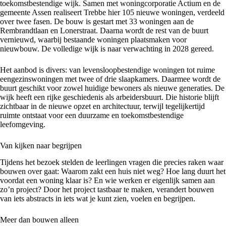
toekomstbestendige wijk. Samen met woningcorporatie Actium en de
gemeente Assen realiseert Trebbe hier 105 nieuwe woningen, verdeeld
over twee fasen. De bouw is gestart met 33 woningen aan de
Rembrandtlaan en Lonerstraat. Daarna wordt de rest van de buurt
vernieuwd, waarbij bestaande woningen plaatsmaken voor
nieuwbouw. De volledige wijk is naar verwachting in 2028 gereed.
Het aanbod is divers: van levensloopbestendige woningen tot ruime
eengezinswoningen met twee of drie slaapkamers. Daarmee wordt de
buurt geschikt voor zowel huidige bewoners als nieuwe generaties. De
wijk heeft een rijke geschiedenis als arbeidersbuurt. Die historie blijft
zichtbaar in de nieuwe opzet en architectuur, terwijl tegelijkertijd
ruimte ontstaat voor een duurzame en toekomstbestendige
leefomgeving.
Van kijken naar begrijpen
Tijdens het bezoek stelden de leerlingen vragen die precies raken waar
bouwen over gaat: Waarom zakt een huis niet weg? Hoe lang duurt het
voordat een woning klaar is? En wie werken er eigenlijk samen aan
zo’n project? Door het project tastbaar te maken, verandert bouwen
van iets abstracts in iets wat je kunt zien, voelen en begrijpen.
Meer dan bouwen alleen