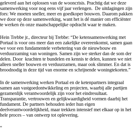
geleverd aan het oplossen van de wooncrisis. Prachtig dat we deze
samenwerking voor nog eens vijf jaar verlengen. De uitdagingen zijn
fors: We moeten sneller, meer en goedkoper bouwen. Daarom pakken
we door op deze samenwerking, want het is dé manier om efficiënter
te werken én onze maatschappelijke opdracht waar te maken.
Hein Trebbe jr., directeur bij Trebbe: “De ketensamenwerking met
Portaal is voor ons meer dan een zakelijke overeenkomst, samen gaan
we voor een fundamentele verbetering van de nieuwbouw en
verduurzaming van
woningen
. Samen zijn we sterker dan de som der
delen. Door krachten te bundelen en kennis te delen, kunnen we niet
alleen sneller bouwen en verduurzamen, maar ook slimmer. En dat is
broodnodig in deze tijd van enorme en schrijnende woningtekorten.”
In de samenwerking werken Portaal en de ketenpartners integraal
samen aan vastgoedontwikkeling en projecten, waarbij alle partijen
gezamenlijk verantwoordelijk zijn voor het eindresultaat.
Transparantie, vertrouwen en gelijkwaardigheid vormen daarbij het
fundament. De partners behouden ieder hun eigen
deelverantwoordelijkheid, maar trekken intensief met elkaar op in het
hele proces – van ontwerp tot oplevering.
“