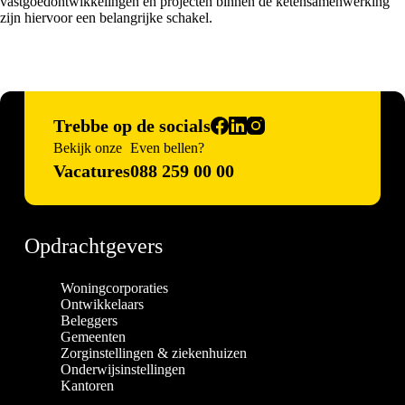
vastgoedontwikkelingen en projecten binnen de ketensamenwerking
zijn hiervoor een belangrijke schakel.
Trebbe op de socials
Bekijk onze
Even bellen?
Vacatures
088 259 00 00
Opdrachtgevers
Woningcorporaties
Ontwikkelaars
Beleggers
Gemeenten
Zorginstellingen & ziekenhuizen
Onderwijsinstellingen
Kantoren