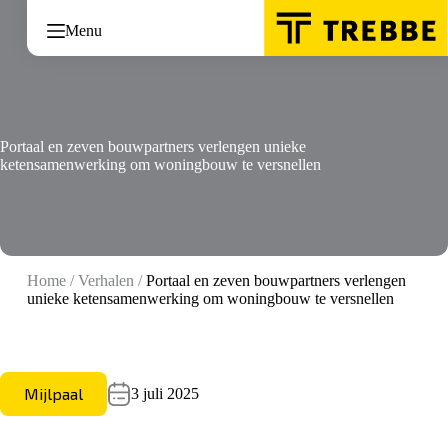
Ga
naar
Menu
de
inhoud
Portaal en zeven bouwpartners verlengen unieke
ketensamenwerking om woningbouw te versnellen
Home
/
Verhalen
/
Portaal en zeven bouwpartners verlengen
unieke ketensamenwerking om woningbouw te versnellen
Mijlpaal
3 juli 2025