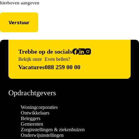
hierboven aangeven
Trebbe op de socials
Bekijk onze
Even bellen?
Vacatures
088 259 00 00
Opdrachtgevers
Woningcorporaties
Ontwikkelaars
Beleggers
Gemeenten
Zorginstellingen & ziekenhuizen
Onderwijsinstellingen