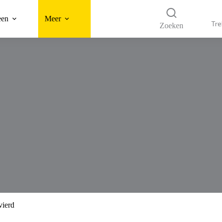
een
Meer
Tre
Zoeken
vierd