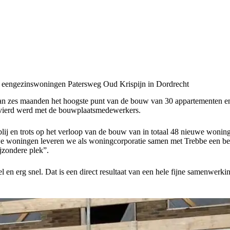
8 eengezinswoningen Patersweg Oud Krispijn in Dordrecht
 van zes maanden het hoogste punt van de bouw van 30 appartementen 
gevierd werd met de bouwplaatsmedewerkers.
d blij en trots op het verloop van de bouw van in totaal 48 nieuwe woni
e woningen leveren we als woningcorporatie samen met Trebbe een bel
jzondere plek”.
erg snel. Dat is een direct resultaat van een hele fijne samenwerking m