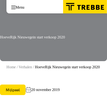
Ga
naar
Menu
de
inhoud
HoeveRijk Nieuwegein start verkoop 2020
Home
/
Verhalen
/
HoeveRijk Nieuwegein start verkoop 2020
Mijlpaal
20 november 2019