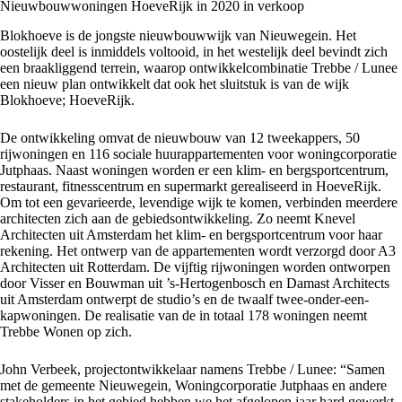
Nieuwbouwwoningen HoeveRijk in 2020 in verkoop
Blokhoeve is de jongste nieuwbouwwijk van Nieuwegein. Het
oostelijk deel is inmiddels voltooid, in het westelijk deel bevindt zich
een braakliggend terrein, waarop ontwikkelcombinatie Trebbe / Lunee
een nieuw plan ontwikkelt dat ook het sluitstuk is van de wijk
Blokhoeve; HoeveRijk.
De ontwikkeling omvat de nieuwbouw van 12 tweekappers, 50
rijwoningen en 116 sociale huurappartementen voor woningcorporatie
Jutphaas. Naast woningen worden er een klim- en bergsportcentrum,
restaurant, fitnesscentrum en supermarkt gerealiseerd in HoeveRijk.
Om tot een gevarieerde, levendige wijk te komen, verbinden meerdere
architecten zich aan de gebiedsontwikkeling. Zo neemt Knevel
Architecten uit Amsterdam het klim- en bergsportcentrum voor haar
rekening. Het ontwerp van de appartementen wordt verzorgd door A3
Architecten uit Rotterdam. De vijftig rijwoningen worden ontworpen
door Visser en Bouwman uit ’s-Hertogenbosch en Damast Architects
uit Amsterdam ontwerpt de studio’s en de twaalf twee-onder-een-
kapwoningen. De realisatie van de in totaal 178 woningen neemt
Trebbe Wonen op zich.
John Verbeek, projectontwikkelaar namens Trebbe / Lunee: “Samen
met de gemeente Nieuwegein, Woningcorporatie Jutphaas en andere
stakeholders in het gebied hebben we het afgelopen jaar hard gewerkt