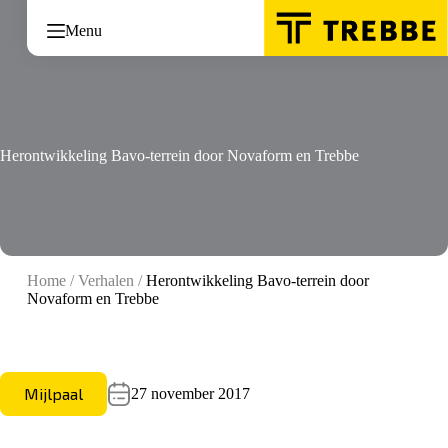
Ga
naar
Menu
de
inhoud
Herontwikkeling Bavo-terrein door Novaform en Trebbe
Home
/
Verhalen
/
Herontwikkeling Bavo-terrein door
Novaform en Trebbe
Mijlpaal
27 november 2017