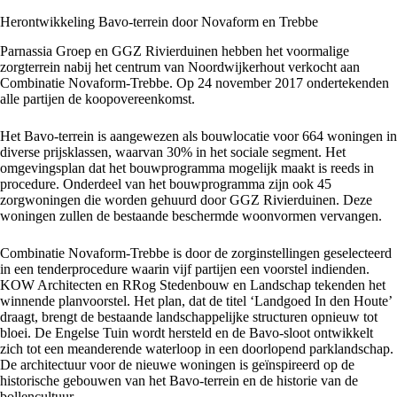
Herontwikkeling Bavo-terrein door Novaform en Trebbe
Parnassia Groep en GGZ Rivierduinen hebben het voormalige
zorgterrein nabij het centrum van Noordwijkerhout verkocht aan
Combinatie Novaform-Trebbe. Op 24 november 2017 ondertekenden
alle partijen de koopovereenkomst.
Het Bavo-terrein is aangewezen als bouwlocatie voor 664 woningen in
diverse prijsklassen, waarvan 30% in het sociale segment. Het
omgevingsplan dat het bouwprogramma mogelijk maakt is reeds in
procedure. Onderdeel van het bouwprogramma zijn ook 45
zorgwoningen die worden gehuurd door GGZ Rivierduinen. Deze
woningen zullen de bestaande beschermde woonvormen vervangen.
Combinatie Novaform-Trebbe is door de zorginstellingen geselecteerd
in een tenderprocedure waarin vijf partijen een voorstel indienden.
KOW Architecten en RRog Stedenbouw en Landschap tekenden het
winnende planvoorstel. Het plan, dat de titel ‘Landgoed In den Houte’
draagt, brengt de bestaande landschappelijke structuren opnieuw tot
bloei. De Engelse Tuin wordt hersteld en de Bavo-sloot ontwikkelt
zich tot een meanderende waterloop in een doorlopend parklandschap.
De architectuur voor de nieuwe woningen is geïnspireerd op de
historische gebouwen van het Bavo-terrein en de historie van de
bollencultuur.