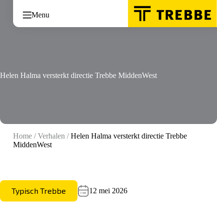
Ga
naar
Menu
de
inhoud
Helen Halma versterkt directie Trebbe MiddenWest
Home
/
Verhalen
/
Helen Halma versterkt directie Trebbe
MiddenWest
Typisch Trebbe
12 mei 2026