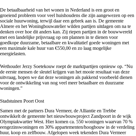
De betaalbaarheid van het wonen in Nederland is een groot en
groeiend probleem voor veel huishoudens die zijn aangewezen op een
sociale huurwoning, terwijl daar een gebrek aan is. De gemeente
Almere en het Woningbouwatelier wilden partijen uitdagen om na te
denken over hoe dit anders kan. Zij riepen partijen in de bouwwereld
met een landelijke prijsvraag op om plannen in te dienen voor
goedkope duurzame, betaalbare en kwalitatief goede woningen met
een maximale kale huur van €550,00 en zo laag mogelijke
energielasten.
Wethouder Jerzy Soetekouw roept de marktpartijen opnieuw op. “Nu
de eerste mensen de sleutel krijgen van het mooie resultaat van deze
uitvraag, hopen we dat deze woningen als pakkend voorbeeld dienen
voor de ontwikkeling van nog veel meer betaalbare en duurzame
woningen.”
Stadstuinen Poort Oost
Samen met de partners Dura Vermeer, de Alliantie en Trebbe
ontwikkelt de gemeente het nieuwbouwproject Zandpoort in de wijk
Olympiakwartier West. Hier komen ca. 550 woningen waarvan 70 %
eengezinswoningen en 30% appartementen/hoogbouw in de verdeling
huur, koop en zelfbouw. Afgelopen week tekenden Dura Vermeer