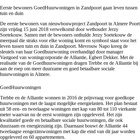
Eerste bewoners GoedHuurwoningen in Zandpoort gaan leven tussen
tuin en duin
De eerste bewoners van nieuwbouwproject Zandpoort in Almere Poort
zijn vrijdag 15 juni 2018 verwelkomd door wethouder Jerzy
Soetekouw. Samen met de bewoners onthulde Jerzy Soetekouw de
meerpaal die straks voor elke woning komt en symbool staat voor het
leven tussen tuin en duin in Zandpoort. Mevrouw Napo kreeg de
sleutels van haar Goedhuurwoning overhandigd door manager
Vastgoed van woningcorporatie de Alliantie, Egbert Dekker. Met de
realisatie van de Goedhuurwoningen dragen Trebbe en de Alliantie bij
aan de roep om meer duurzame en goed betaalbare sociale
huurwoningen in Almere.
GoedHuurwoningen
Trebbe en de Alliantie wonnen in 2016 de prijsvraag voor goedkope
huurwoningen met de laagst mogelijke energielasten. Het plan bestaat
uit 58 een- en tweelaagse woningen met kap van 80 tot 110 vierkante
meter waarvan nu de eerst woningen zijn opgeleverd. Het zijn
kwalitatief goede en betaalbare sociale huurwoningen, die ook
duurzaam en energiezuinig zijn. Daarnaast bouwt de Alliantie 44
tweelaagse eengezinswoningen met kap die eind van dit jaar worden
opgeleverd en 60 appartementen.