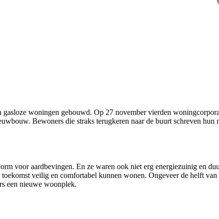
 en gasloze woningen gebouwd. Op 27 november vierden woningcorpor
euwbouw. Bewoners die straks terugkeren naar de buurt schreven hun n
snorm voor aardbevingen. En ze waren ook niet erg energiezuinig en d
toekomst veilig en comfortabel kunnen wonen. Ongeveer de helft van 
ders een nieuwe woonplek.