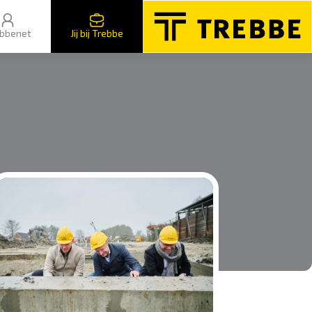
bbenet
Jij bij Trebbe