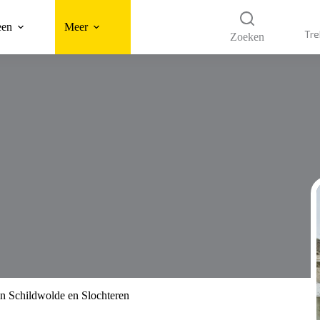
een
Meer
Tre
Zoeken
in Schildwolde en Slochteren