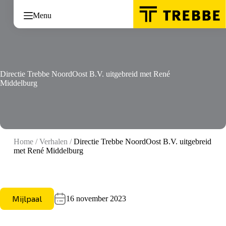
Ga
naar
Menu
de
inhoud
Directie Trebbe NoordOost B.V. uitgebreid met René
Middelburg
Home
/
Verhalen
/
Directie Trebbe NoordOost B.V. uitgebreid
met René Middelburg
Mijlpaal
16 november 2023