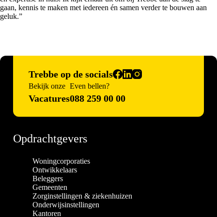
gaan, kennis te maken met iedereen én samen verder te bouwen aan
geluk.”
Trebbe op de socials
Bekijk onze
Even bellen?
Vacatures
088 259 00 00
Opdrachtgevers
Woningcorporaties
Ontwikkelaars
Beleggers
Gemeenten
Zorginstellingen & ziekenhuizen
Onderwijsinstellingen
Kantoren