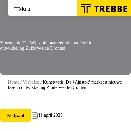
Ga
naar
Menu
de
inhoud
Kunstwerk ‘De Wijnstok’ markeert nieuwe fase in
ontwikkeling Zuiderweide Dronten
Home
/
Verhalen
/
Kunstwerk ‘De Wijnstok’ markeert nieuwe
fase in ontwikkeling Zuiderweide Dronten
Mijlpaal
11 april 2025