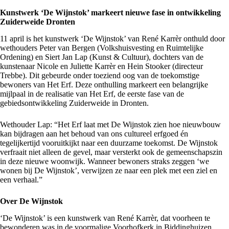
Kunstwerk ‘De Wijnstok’ markeert nieuwe fase in ontwikkeling
Zuiderweide Dronten
11 april is het kunstwerk ‘De Wijnstok’ van René Karrèr onthuld door
wethouders Peter van Bergen (Volkshuisvesting en Ruimtelijke
Ordening) en Siert Jan Lap (Kunst & Cultuur), dochters van de
kunstenaar Nicole en Juliette Karrèr en Hein Stooker (directeur
Trebbe). Dit gebeurde onder toeziend oog van de toekomstige
bewoners van Het Erf. Deze onthulling markeert een belangrijke
mijlpaal in de realisatie van Het Erf, de eerste fase van de
gebiedsontwikkeling Zuiderweide in Dronten.
Wethouder Lap: “Het Erf laat met De Wijnstok zien hoe nieuwbouw
kan bijdragen aan het behoud van ons cultureel erfgoed én
tegelijkertijd vooruitkijkt naar een duurzame toekomst. De Wijnstok
verfraait niet alleen de gevel, maar versterkt ook de gemeenschapszin
in deze nieuwe woonwijk. Wanneer bewoners straks zeggen ‘we
wonen bij De Wijnstok’, verwijzen ze naar een plek met een ziel en
een verhaal.”
Over De Wijnstok
‘De Wijnstok’ is een kunstwerk van René Karrèr, dat voorheen te
bewonderen was in de voormalige Voorhofkerk in Biddinghuizen.