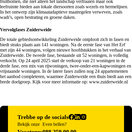
fruitbomen, die niet alleen het landschap verfraaien maar ook
leefruimte bieden aan lokale diersoorten zoals wezels en hermelijnen.
In het ontwerp zijn klimaatadaptieve maatregelen verweven, zoals
wadi’s, open bestrating en groene daken.
Vervolgfases Zuiderweide
De totale gebiedsontwikkeling Zuiderweide ontplooit zich in fasen en
biedt straks plaats aan 141 woningen. Na de eerste fase van Het Erf
met zijn 44 woningen, volgen nieuwe hoofdstukken in het verhaal van
Zuiderweide. De tweede fase, bestaande uit 52 woningen, is volledig
verkocht. Op 24 april 2025 start de verkoop van 21 woningen in de
derde fase, een mix van rijwoningen, twee-onder-een-kapwoningen en
vrijstaande woningen. In de latere fases zullen nog 24 appartementen
het aanbod completeren, waarmee Zuiderweide een thuis biedt aan een
brede doelgroep. Kijk voor meer informatie op:
www.zuiderweide.nl
Trebbe op de socials
Bekijk onze
Even bellen?
Vacatures
088 259 00 00