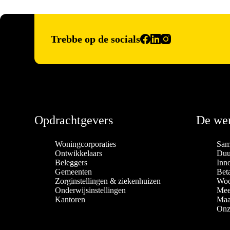
Trebbe op de socials
Opdrachtgevers
De wer
Woningcorporaties
Sam
Ontwikkelaars
Duu
Beleggers
Inn
Gemeenten
Bet
Zorginstellingen & ziekenhuizen
Woo
Onderwijsinstellingen
Mee
Kantoren
Maa
Onz