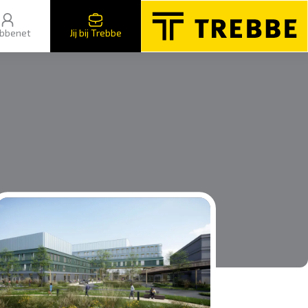
bbenet
Jij bij Trebbe