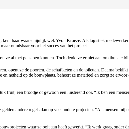
ent haar waarschijnlijk wel: Yvon Kroeze. Als logistiek medewerker zor
 maar onmisbaar voor het succes van het project.
u ze al met pensioen kunnen. Toch denkt ze er niet aan om thuis te blijv
 opent ze de poorten, de schaftketen en de toiletten. Daarna bekijkt ze
e en netheid op de bouwplaats, beheert ze materieel en zorgt ze ervoor 
k fruit, een broodje of gewoon een luisterend oor. “Ik ben een mensen
 gelden andere regels dan op veel andere projecten. “Als mensen mij ee
 bouwprojecten waar ze ooit aan heeft gewerkt. “Ik werk graag onder dr