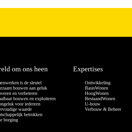
eld om ons heen
Expertises
enwerken is de sleutel
Ontwikkeling
rzaam bouwen aan geluk
BasisWonen
overen en verbeteren
HoogWonen
aalbaar bouwen en exploiteren
BestaandWonen
ngeluk voor iedereen
U-bouw
rvoudige waarde
Verbouw & Beheer
tschappelijk betrokken
e borging