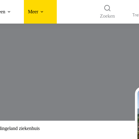
een
Meer
Tre
Zoeken
ingeland ziekenhuis