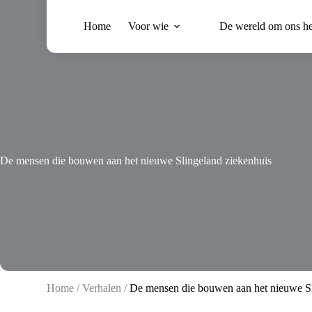
Ga
naar
Home
Voor wie
De wereld om ons h
de
inhoud
De mensen die bouwen aan het nieuwe Slingeland ziekenhuis
Home
/
Verhalen
/
De mensen die bouwen aan het nieuwe Sl