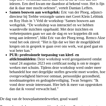
inlezen. Een deel kwam me daardoor al bekend voor. Het is fijn
dat ik daar mee mocht oefenen”, vertelt Damian Leffers.
Samen bouwen aan werkgeluk:
Eric van der Ploeg, adjunct-
directeur bij Trebbe verzorgde samen met Geert Klein Lebbink
en Roy Huis in ’t Veld de workshop ‘Samen bouwen aan
werkgeluk. “De workshop was interactief en we hebben
waardevolle inzichten opgehaald. Met deze inzichten en
verbeterpunten gaan we aan de slag en we koppelen dit ook
terug aan iedereen”, blikt Eric van der Ploeg terug. Remco Akse
vond het ook zinvol: “Het is fijn dat we hier de mogelijkheid
kregen om in gesprek te gaan over ons werk, wat goed gaat en
wat beter kan.”
PUR: professionele toepassing van kleef- en
afdichtmiddelen:
Deze workshop werd georganiseerd omdat
vanaf 24 augustus 2023 een certificaat nodig is om te mogen
werken met schuim. Tijdens deze workshop werd onder meer
behandeld hoe met dergelijke stoffen gewerkt moet worden, hoe
overgevoeligheid hiervoor ontstaat, persoonlijke gezondheid,
noodmaatregelen en gedragsbeveiliging. Twan Sengers: “Ik
vond deze sessie interessant. Hier heb ik meer van opgestoken
dan dat ik vooraf verwacht had.”
De dag van de bouwplaatsmedewerker, goud waard