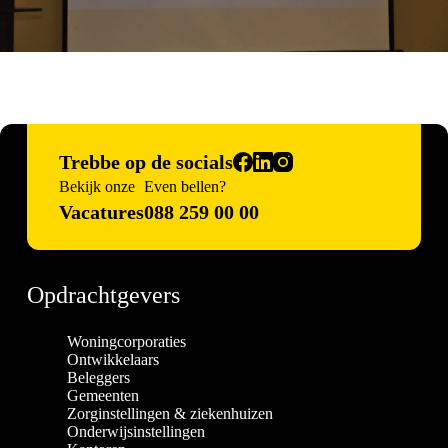
Trebbe op de socials
Bekijk onze
Even bellen?
Vacatures
088 259 00 00
Opdrachtgevers
Woningcorporaties
Ontwikkelaars
Beleggers
Gemeenten
Zorginstellingen & ziekenhuizen
Onderwijsinstellingen