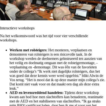
Interactieve workshops
Na het welkomstwoord was het tijd voor vier verschillende
workshops.
Werken met rolsteigers
: Het monteren, verplaatsen en
demonteren van rolsteigers is een risicovolle taak. In de
workshop werden de deelnemers geïnstrueerd ten aanzien van
het veilig en doelmatig omgaan met de rolsteigermontage, -
verplaatsing en -demontage. Dit was één van de favorieten
onder de collega’s “Ik werk niet dagelijks rolsteigers, dus het
was goed dat deze kennis weer werd opgefrist.” blikt Alwin de
Vos terug. “Het is mooi dat ik op deze manier mijn collega’s zie.
Dat komt niet vaak voor en dat maakt een dag als deze extra
leuk.”
AED en levensreddend handelen:
Tijdens deze workshop
kwam aan bod hoe men slachtoffers kan benaderen, reanimatie
met de AED en het stabiliseren van slachtoffers. “Ik ga straks
mijn BHV-certificaat halen, daar ben ik me al voor aan het