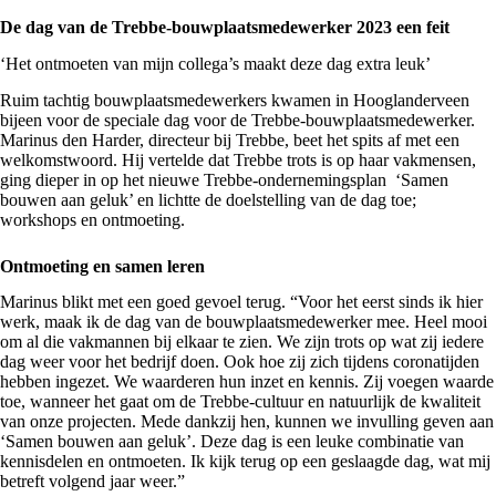
De dag van de Trebbe-bouwplaatsmedewerker 2023 een feit
‘Het ontmoeten van mijn collega’s maakt deze dag extra leuk’
Ruim tachtig bouwplaatsmedewerkers kwamen in Hooglanderveen
bijeen voor de speciale dag voor de Trebbe-bouwplaatsmedewerker.
Marinus den Harder, directeur bij Trebbe, beet het spits af met een
welkomstwoord. Hij vertelde dat Trebbe trots is op haar vakmensen,
ging dieper in op het nieuwe Trebbe-ondernemingsplan ‘Samen
bouwen aan geluk’ en lichtte de doelstelling van de dag toe;
workshops en ontmoeting.
Ontmoeting en samen leren
Marinus blikt met een goed gevoel terug. “Voor het eerst sinds ik hier
werk, maak ik de dag van de bouwplaatsmedewerker mee. Heel mooi
om al die vakmannen bij elkaar te zien. We zijn trots op wat zij iedere
dag weer voor het bedrijf doen. Ook hoe zij zich tijdens coronatijden
hebben ingezet. We waarderen hun inzet en kennis. Zij voegen waarde
toe, wanneer het gaat om de Trebbe-cultuur en natuurlijk de kwaliteit
van onze projecten. Mede dankzij hen, kunnen we invulling geven aan
‘Samen bouwen aan geluk’. Deze dag is een leuke combinatie van
kennisdelen en ontmoeten. Ik kijk terug op een geslaagde dag, wat mij
betreft volgend jaar weer.”