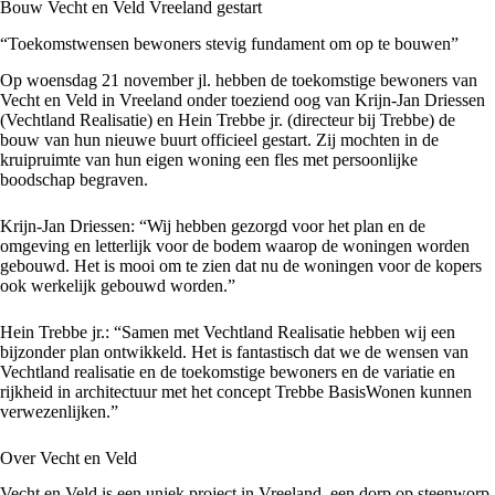
Bouw Vecht en Veld Vreeland gestart
“Toekomstwensen bewoners stevig fundament om op te bouwen”
Op woensdag 21 november jl. hebben de toekomstige bewoners van
Vecht en Veld in Vreeland onder toeziend oog van Krijn-Jan Driessen
(Vechtland Realisatie) en Hein Trebbe jr. (directeur bij Trebbe) de
bouw van hun nieuwe buurt officieel gestart. Zij mochten in de
kruipruimte van hun eigen woning een fles met persoonlijke
boodschap begraven.
Krijn-Jan Driessen: “Wij hebben gezorgd voor het plan en de
omgeving en letterlijk voor de bodem waarop de woningen worden
gebouwd. Het is mooi om te zien dat nu de woningen voor de kopers
ook werkelijk gebouwd worden.”
Hein Trebbe jr.: “Samen met Vechtland Realisatie hebben wij een
bijzonder plan ontwikkeld. Het is fantastisch dat we de wensen van
Vechtland realisatie en de toekomstige bewoners en de variatie en
rijkheid in architectuur met het concept Trebbe BasisWonen kunnen
verwezenlijken.”
Over Vecht en Veld
Vecht en Veld is een uniek project in Vreeland, een dorp op steenworp