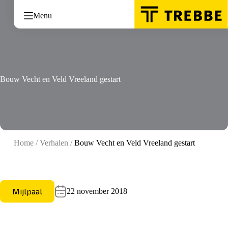
Ga
naar
Menu
de
inhoud
Bouw Vecht en Veld Vreeland gestart
Home
/
Verhalen
/
Bouw Vecht en Veld Vreeland gestart
Mijlpaal
22 november 2018