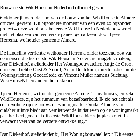
Bouw eerste WikiHouse in Nederland officieel gestart
6 oktober jl. werd de start van de bouw van het WikiHouse in Almere
officieel gevierd. Dit bijzondere moment van een even zo bijzonder
project – deze woning is het eerste WikiHouse in Nederland – werd
met het plaatsen van een eerste paneel gemarkeerd door Tjeerd
Herrema, wethouder gemeente Almere.
De handeling verrichtte wethouder Herrema onder toeziend oog van
de mensen die het eerste WikiHouse in Nederland mogelijk maken;,
Ivar Diekerhof, atelierleider Het Woningbouwatelier, Antje de Groot,
directeur Trebbe Oost & Noord, Arjan Deutekom, directeur-bestuurder
Woningstichting GoedeStede en Vincent Muller namens Stichting
WikiHouseNL en andere betrokkenen.
Tjeerd Herrema, wethouder gemeente Almere: “Tiny houses, en zeker
WikiHouses, zijn het summum van betaalbaarheid. Ik zie het echt als
een revolutie op de bouw- en woningmarkt. Omdat Almere van
oudsher ruimte biedt aan vernieuwende initiatieven op de woningmarkt
past het heel goed dat dit eerste WikiHouse hier zijn plek krijgt. Ik
verwacht veel van de verdere ontwikkeling.”
Ivar Diekerhof, atelierleider bij Het Woningbouwateliler: “’Dit eerste