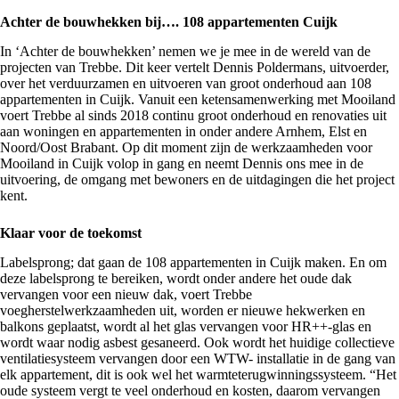
Achter de bouwhekken bij….
108 appartementen Cuijk
In ‘Achter de bouwhekken’ nemen we je mee in de wereld van de
projecten van Trebbe. Dit keer vertelt Dennis Poldermans, uitvoerder,
over het verduurzamen en uitvoeren van groot onderhoud aan 108
appartementen in Cuijk. Vanuit een ketensamenwerking met Mooiland
voert Trebbe al sinds 2018 continu groot onderhoud en renovaties uit
aan woningen en appartementen in onder andere Arnhem, Elst en
Noord/Oost Brabant. Op dit moment zijn de werkzaamheden voor
Mooiland in Cuijk volop in gang en neemt Dennis ons mee in de
uitvoering, de omgang met bewoners en de uitdagingen die het project
kent.
Klaar voor de toekomst
Labelsprong; dat gaan de 108 appartementen in Cuijk maken. En om
deze labelsprong te bereiken, wordt onder andere het oude dak
vervangen voor een nieuw dak, voert Trebbe
voegherstelwerkzaamheden uit, worden er nieuwe hekwerken en
balkons geplaatst, wordt al het glas vervangen voor HR++-glas en
wordt waar nodig asbest gesaneerd. Ook wordt het huidige collectieve
ventilatiesysteem vervangen door een WTW- installatie in de gang van
elk appartement, dit is ook wel het warmteterugwinningssysteem. “Het
oude systeem vergt te veel onderhoud en kosten, daarom vervangen