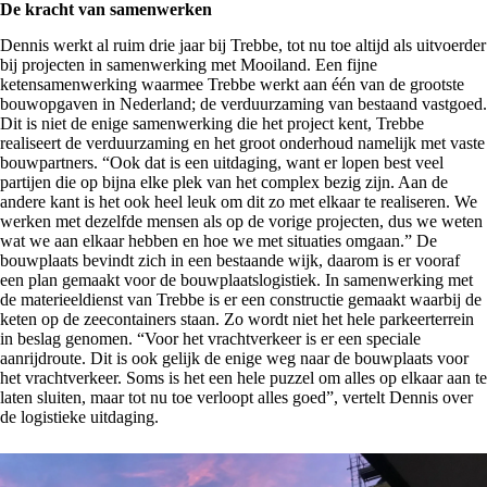
De kracht van samenwerken
Dennis werkt al ruim drie jaar bij Trebbe, tot nu toe altijd als uitvoerder
bij projecten in samenwerking met Mooiland. Een fijne
ketensamenwerking waarmee Trebbe werkt aan één van de grootste
bouwopgaven in Nederland; de verduurzaming van bestaand vastgoed.
Dit is niet de enige samenwerking die het project kent, Trebbe
realiseert de verduurzaming en het groot onderhoud namelijk met vaste
bouwpartners. “Ook dat is een uitdaging, want er lopen best veel
partijen die op bijna elke plek van het complex bezig zijn. Aan de
andere kant is het ook heel leuk om dit zo met elkaar te realiseren. We
werken met dezelfde mensen als op de vorige projecten, dus we weten
wat we aan elkaar hebben en hoe we met situaties omgaan.” De
bouwplaats bevindt zich in een bestaande wijk, daarom is er vooraf
een plan gemaakt voor de bouwplaatslogistiek. In samenwerking met
de materieeldienst van Trebbe is er een constructie gemaakt waarbij de
keten op de zeecontainers staan. Zo wordt niet het hele parkeerterrein
in beslag genomen. “Voor het vrachtverkeer is er een speciale
aanrijdroute. Dit is ook gelijk de enige weg naar de bouwplaats voor
het vrachtverkeer. Soms is het een hele puzzel om alles op elkaar aan te
laten sluiten, maar tot nu toe verloopt alles goed”, vertelt Dennis over
de logistieke uitdaging.