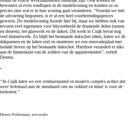
omdat de exacte werkzaamheden duidelijk zijn. Ook konden de
bewoners al even rondlopen in de modelwoning en konden ze zo
precies zien wat er in hun woning gaat veranderen. “Voordat we met
de uitvoering begonnen, is er al een heel voorbereidingsproces
geweest. De modelwoning hoorde hier bij, maar we hebben ook van
tevoren veel ingemeten voor bijvoorbeeld de draaiende delen (ramen
en deuren), het glaswerk en de daken. Dit werk in Cuijk bevat nog
veel timmerwerk. Zo blijft het bestaande dakschot zitten, halen we de
dakpannen en de latten eraf en monteren we een renovatieplaat met
isolatie boven op het bestaande dakschot. Hierdoor verandert er niks
aan de binnenkant van de zolders van de appartementen”, vertelt
Dennis.
“
“In Cuijk laten we een verduurzaamd en modern complex achter dat
weer helemaal aan de standaard van nu voldoet en klaar is voor de
toekomst.”
Dennis Poldermans, uitvoerder