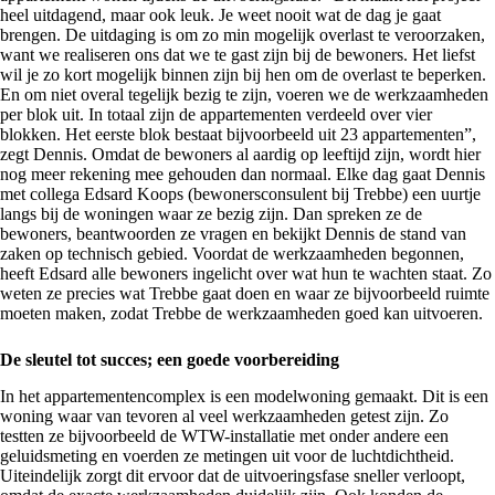
heel uitdagend, maar ook leuk. Je weet nooit wat de dag je gaat
brengen. De uitdaging is om zo min mogelijk overlast te veroorzaken,
want we realiseren ons dat we te gast zijn bij de bewoners. Het liefst
wil je zo kort mogelijk binnen zijn bij hen om de overlast te beperken.
En om niet overal tegelijk bezig te zijn, voeren we de werkzaamheden
per blok uit. In totaal zijn de appartementen verdeeld over vier
blokken. Het eerste blok bestaat bijvoorbeeld uit 23 appartementen”,
zegt Dennis. Omdat de bewoners al aardig op leeftijd zijn, wordt hier
nog meer rekening mee gehouden dan normaal. Elke dag gaat Dennis
met collega Edsard Koops (bewonersconsulent bij Trebbe) een uurtje
langs bij de woningen waar ze bezig zijn. Dan spreken ze de
bewoners, beantwoorden ze vragen en bekijkt Dennis de stand van
zaken op technisch gebied. Voordat de werkzaamheden begonnen,
heeft Edsard alle bewoners ingelicht over wat hun te wachten staat. Zo
weten ze precies wat Trebbe gaat doen en waar ze bijvoorbeeld ruimte
moeten maken, zodat Trebbe de werkzaamheden goed kan uitvoeren.
De sleutel tot succes; een goede voorbereiding
In het appartementencomplex is een modelwoning gemaakt. Dit is een
woning waar van tevoren al veel werkzaamheden getest zijn. Zo
testten ze bijvoorbeeld de WTW-installatie met onder andere een
geluidsmeting en voerden ze metingen uit voor de luchtdichtheid.
Uiteindelijk zorgt dit ervoor dat de uitvoeringsfase sneller verloopt,