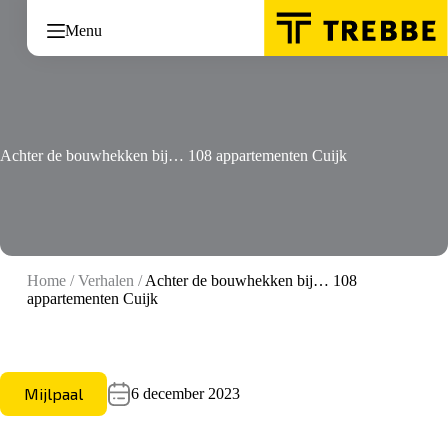
Ga
naar
Menu
de
inhoud
Achter de bouwhekken bij… 108 appartementen Cuijk
Home
/
Verhalen
/
Achter de bouwhekken bij… 108
appartementen Cuijk
Mijlpaal
6 december 2023