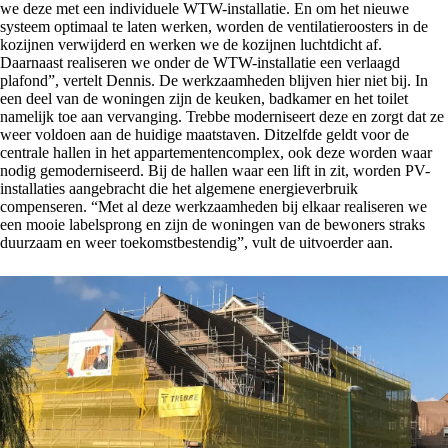
we deze met een individuele WTW-installatie. En om het nieuwe
systeem optimaal te laten werken, worden de ventilatieroosters in de
kozijnen verwijderd en werken we de kozijnen luchtdicht af.
Daarnaast realiseren we onder de WTW-installatie een verlaagd
plafond”, vertelt Dennis. De werkzaamheden blijven hier niet bij. In
een deel van de woningen zijn de keuken, badkamer en het toilet
namelijk toe aan vervanging. Trebbe moderniseert deze en zorgt dat ze
weer voldoen aan de huidige maatstaven. Ditzelfde geldt voor de
centrale hallen in het appartementencomplex, ook deze worden waar
nodig gemoderniseerd. Bij de hallen waar een lift in zit, worden PV-
installaties aangebracht die het algemene energieverbruik
compenseren. “Met al deze werkzaamheden bij elkaar realiseren we
een mooie labelsprong en zijn de woningen van de bewoners straks
duurzaam en weer toekomstbestendig”, vult de uitvoerder aan.