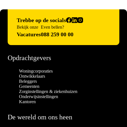
Trebbe op de socials
Bekijk onze
Even bellen?
Vacatures
088 259 00 00
Opdrachtgevers
Woningcorporaties
Ontwikkelaars
Beleggers
Gemeenten
Zorginstellingen & ziekenhuizen
Onderwijsinstellingen
Kantoren
De wereld om ons heen