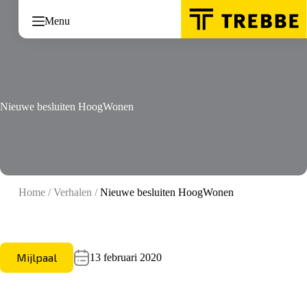
Ga
naar
Menu
de
inhoud
Nieuwe besluiten HoogWonen
Home
/
Verhalen
/
Nieuwe besluiten HoogWonen
Mijlpaal
13 februari 2020