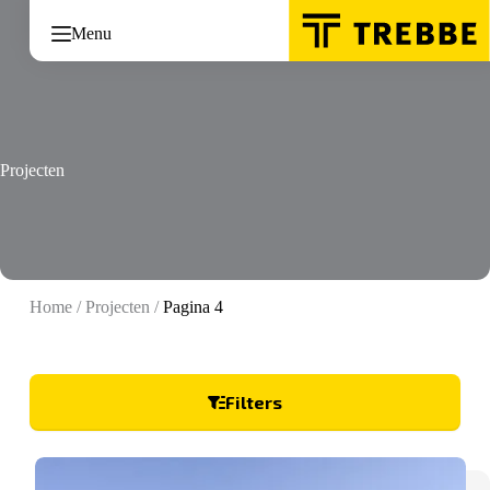
Ga
naar
Menu
de
inhoud
Projecten
Home
/
Projecten
/
Pagina 4
Filters